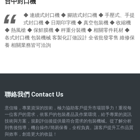
台中封口機
◆ 連續式封口機 ◆ 腳踏式封口機 ◆ 手壓式、手提
式封口機 ◆ 日期印字機 ◆ 真空包裝機 ◆ 收縮機
◆ 熱風槍 ◆ 保鮮膜機 ◆ 秤重分裝機 ◆ 相關零件耗材 ◆
各式封口機 包裝機械 客製化訂做設計 全省批發零售 維修保
養 相關業務皆可洽詢
聯絡我們 Contact Us
意信臻，專業資深的技術，極力協助客戶提升市場競爭力！重視每
一位客戶的需求，依客戶的包裝產品及作業環境，給予專業的資訊
技術與方案，規劃評估後提供最符合需求的包裝機械。從了解分析
到售後指導，機台操作/簡易保養，全程負責。讓客戶提升工作品質
與效率，創造更大的收益！