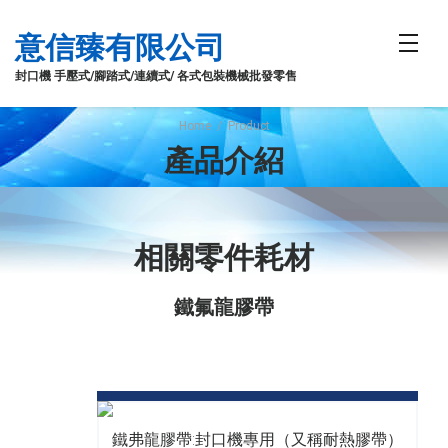
意信臻有限公司
封口機 手壓式/腳踏式/連續式/ 各式包裝機械批發零售
Home
/
Product
產品介紹
相關零件耗材
鐵氟龍膠帶
鐵弗龍膠帶:封口機專用（又稱耐熱膠帶）