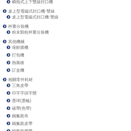
瞬熱式上下雙線封口機
桌上型電磁式封口機-雙線
桌上型電磁式封口機-雙線
秤重分裝機
粉末顆粒秤重分裝機
其他機械
保鮮膜機
打包機
熱風槍
訂盒機
相關零件耗材
三角皮帶
印字字頭字體
墨球(墨輪)
碳帶(色帶)
鐵氟龍布
鐵氟龍皮帶