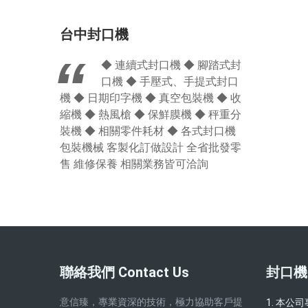
台中封口機
◆ 連續式封口機 ◆ 腳踏式封
口機 ◆ 手壓式、手提式封口
機 ◆ 日期印字機 ◆ 真空包裝機 ◆ 收
縮機 ◆ 熱風槍 ◆ 保鮮膜機 ◆ 秤重分
裝機 ◆ 相關零件耗材 ◆ 各式封口機
包裝機械 客製化訂做設計 全省批發零
售 維修保養 相關業務皆可洽詢
聯絡我們 Contact Us
封口機
意信臻，專業資深的技術，極力協助客戶提
1. 本