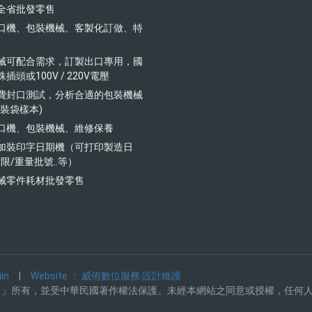
全省批發零售
式封口機、包裝機械、客製化訂做、特
裝機械可配合需求，訂製出口專用，國
插頭或100V / 220V電壓
供免費封口測試，分析合適的包裝機械
裝袋樣本)
式封口機、包裝機械、維修保養
口機加裝印字日期機（可打印製造日
限/重量批號..等）
機械零件耗材批發零售
in
|
Website ： 威侑數位服務‧設計維護
司」所有，並受中華民國著作權法保護。未經本網站之同意或授權，任何