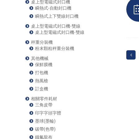
桌上型電磁式封口機
瞬熱式-自動封口機
瞬熱式上下雙線封口機
桌上型電磁式封口機-雙線
桌上型電磁式封口機-雙線
秤重分裝機
粉末顆粒秤重分裝機
其他機械
保鮮膜機
打包機
熱風槍
訂盒機
相關零件耗材
三角皮帶
印字字頭字體
墨球(墨輪)
碳帶(色帶)
鐵氟龍布