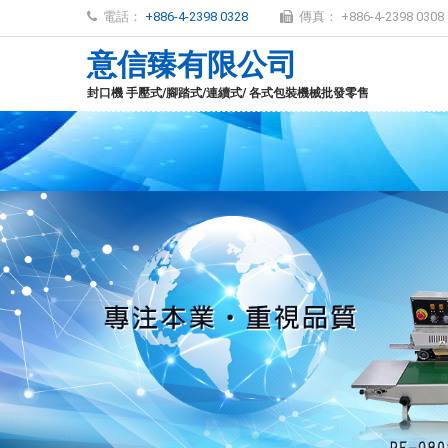
電話：
+886-4-2398 0328
傳真： +886-4-2398 0308
意信臻有限公司
封口機 手壓式/腳踏式/連續式/ 各式包裝機械批發零售