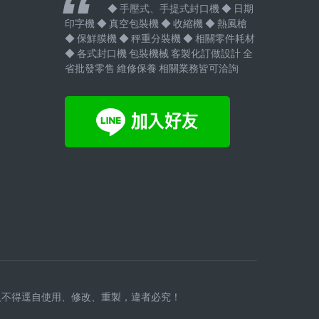
◆ 手壓式、手提式封口機 ◆ 日期
印字機 ◆ 真空包裝機 ◆ 收縮機 ◆ 熱風槍
◆ 保鮮膜機 ◆ 秤重分裝機 ◆ 相關零件耗材
◆ 各式封口機 包裝機械 客製化訂做設計 全
省批發零售 維修保養 相關業務皆可洽詢
人不得逕自使用、修改、重製，違者必究！