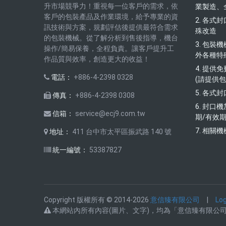
升市場競爭力！重視每一位客戶的需求，依
業製造、
客戶的包裝產品及作業環境，給予專業的資
2. 各
訊技術與方案，規劃評估後提供最符合需求
殊改造
的包裝機械。從了解分析到售後指導，機台
3. 包
操作/簡易保養，全程負責。讓客戶提升工
外各種特殊
作品質與效率，創造更大的收益！
4. 提
電話：
+886-4-2398 0328
(請提供包
5. 各
傳真：
+886-4-2398 0308
6. 封
信箱：
service@ecj9.com.tw
期/有效期
7. 相關
地址：
411 台中市太平區振武路 140 號
統一編號：
53387827
Copyright 版權所有 © 2014-2026
意信臻有限公司
|
Log
本網站內所有內容(圖片、文字)，均為「意信臻有限公