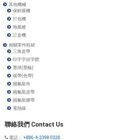
其他機械
保鮮膜機
打包機
熱風槍
訂盒機
相關零件耗材
三角皮帶
印字字頭字體
墨球(墨輪)
碳帶(色帶)
鐵氟龍布
鐵氟龍皮帶
鐵氟龍膠帶
電熱線
聯絡我們 Contact Us
電話：
+886-4-2398 0328