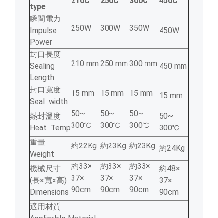
210C
250C
300C
450C
type
瞬間電力
250W
300W
350W
Impulse
450W
Power
封口長度
210 mm
250 mm
300 mm
Sealing
450 mm
Length
封口寬度
15 mm
15 mm
15 mm
15 mm
Seal width
50~
50~
50~
熱封溫度
50~
300℃
300℃
300℃
Heat Temp
300℃
重量
約22Kg
約23Kg
約23Kg
約24Kg
Weight
約33×
約33×
約33×
機械尺寸
約48×
37×
37×
37×
(長×寬×高)
37×
90cm
90cm
90cm
Dimensions
90cm
適用材質