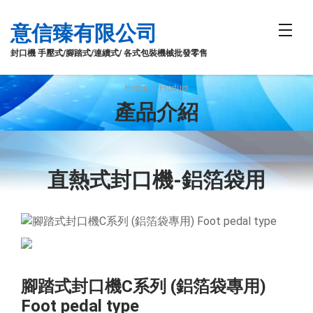
意信臻有限公司
封口機 手壓式/腳踏式/連續式/ 各式包裝機械批發零售
Home
/
Product
產品介紹
直熱式封口機-鋁箔袋用
腳踏式封口機C系列 (鋁箔袋專用)
Foot pedal type