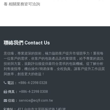
養 相關業務皆可洽詢
聯絡我們 Contact Us
意信臻，專業資深的技術，極力協助客戶提升市場競爭力！重視每
一位客戶的需求，依客戶的包裝產品及作業環境，給予專業的資訊
技術與方案，規劃評估後提供最符合需求的包裝機械。從了解分析
到售後指導，機台操作/簡易保養，全程負責。讓客戶提升工作品質
與效率，創造更大的收益！
電話：
+886-4-2398 0328
傳真：
+886-4-2398 0308
信箱：
service@ecj9.com.tw
地址：
411 台中市太平區振武路 140 號