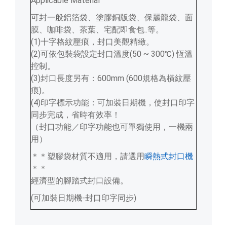
Applicable Material
可封一般鋁箔袋、塗膠銅版袋、保麗龍袋、面
膜、咖啡袋、茶葉、宅配即食包..等。
(1)十字格紋壓痕，封口美觀精緻。
(2)可依包裝袋設定封口溫度(50 ~ 300℃) 恆溫
控制。
(3)封口長度另有：600mm (600規格為橫紋壓
痕)。
(4)印字標示功能：可加裝日期機，使封口印字
同步完成，省時有效率！
（封口功能／印字功能也可單獨使用，一機兩
用）
＊＊塑膠袋材質不適用，請選用
瞬熱式封口機
＊＊
經濟型的腳踏式封口設備。
(可加裝日期機-封口印字同步)